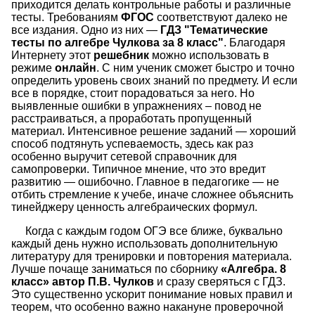
приходится делать контрольные работы и различные
тесты. Требованиям
ФГОС
соответствуют далеко не
все издания. Одно из них —
ГДЗ "Тематические
тесты по алгебре Чулкова за 8 класс"
. Благодаря
Интернету этот
решебник
можно использовать в
режиме
онлайн
. С ним ученик сможет быстро и точно
определить уровень своих знаний по предмету. И если
все в порядке, стоит порадоваться за него. Но
выявленные ошибки в упражнениях – повод не
расстраиваться, а проработать пропущенный
материал. Интенсивное решение заданий — хороший
способ подтянуть успеваемость, здесь как раз
особенно выручит сетевой справочник для
самопроверки. Типичное мнение, что это вредит
развитию — ошибочно. Главное в педагогике — не
отбить стремление к учебе, иначе сложнее объяснить
тинейджеру ценность алгебраических формул.
Когда с каждым годом ОГЭ все ближе, буквально
каждый день нужно использовать дополнительную
литературу для тренировки и повторения материала.
Лучше почаще заниматься по сборнику
«Алгебра. 8
класс» автор П.В. Чулков
и сразу сверяться с ГДЗ.
Это существенно ускорит понимание новых правил и
теорем, что особенно важно накануне проверочной