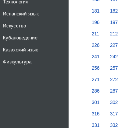
Технология
181
182
Испанский язык
196
197
Искусство
211
212
Кубановедение
226
227
Казахский язык
241
242
Физкультура
256
257
271
272
286
287
301
302
316
317
331
332