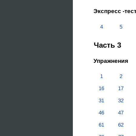
Экспресс -тес
4
5
Часть 3
Упражнения
1
2
16
17
31
32
46
47
61
62