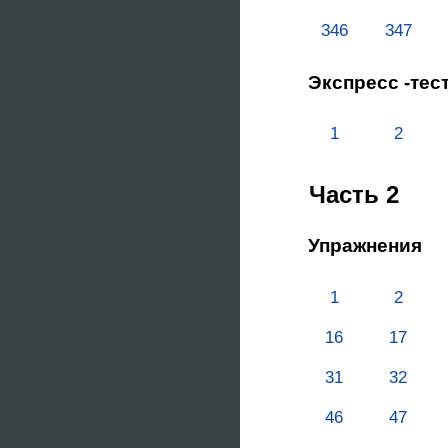
346
347
Экспресс -тес
1
2
Часть 2
Упражнения
1
2
16
17
31
32
46
47