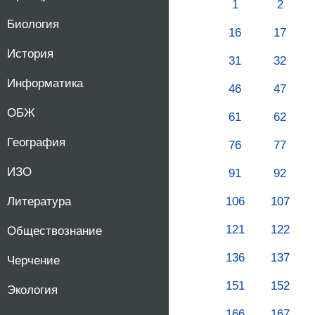
1
2
Биология
16
17
История
31
32
Информатика
46
47
ОБЖ
61
62
География
76
77
ИЗО
91
92
Литература
106
107
121
122
Обществознание
136
137
Черчение
151
152
Экология
166
167