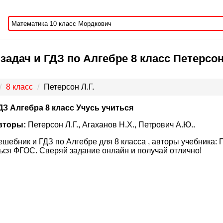
задач и ГДЗ по Алгебре 8 класс Петерсон 
8 класс
Петерсон Л.Г.
ДЗ Алгебра 8 класс Учусь учиться
вторы:
Петерсон Л.Г., Агаханов Н.Х., Петрович А.Ю..
ешебник и ГДЗ по Алгебре для 8 класса , авторы учебника: П
ься ФГОС. Сверяй задание онлайн и получай отлично!