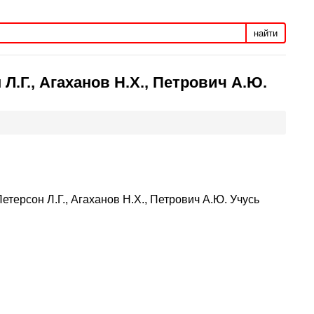
найти
Л.Г., Агаханов Н.Х., Петрович А.Ю.
етерсон Л.Г., Агаханов Н.Х., Петрович А.Ю. Учусь