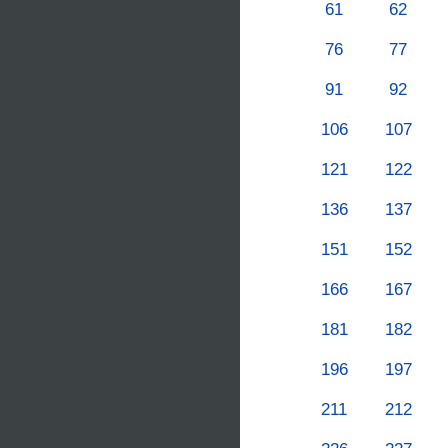
61
62
76
77
91
92
106
107
121
122
136
137
151
152
166
167
181
182
196
197
211
212