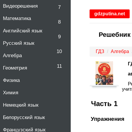
Видеорешения
7
gdzputina.net
Математика
8
Английский язык
Решебник 
9
Русский язык
10
ГДЗ
Алгебра
Алгебра
Г
11
Геометрия
а
Физика
Р
учит
Химия
Часть 1
Немецкий язык
Белорусский язык
Упражнения
Французский язык