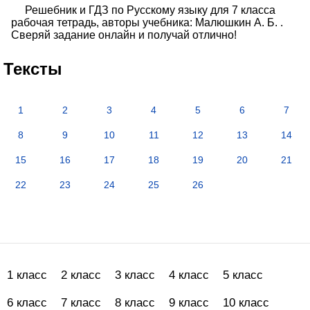
Решебник и ГДЗ по Русскому языку для 7 класса
рабочая тетрадь, авторы учебника: Малюшкин А. Б. .
Сверяй задание онлайн и получай отлично!
Тексты
1
2
3
4
5
6
7
8
9
10
11
12
13
14
15
16
17
18
19
20
21
22
23
24
25
26
1 класс
2 класс
3 класс
4 класс
5 класс
6 класс
7 класс
8 класс
9 класс
10 класс