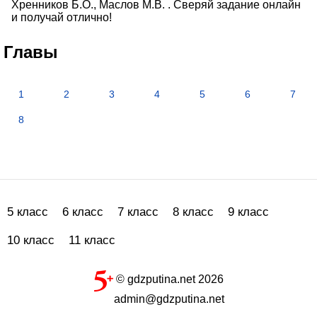
Хренников Б.О., Маслов М.В. . Сверяй задание онлайн
и получай отлично!
Главы
1
2
3
4
5
6
7
8
5 класс
6 класс
7 класс
8 класс
9 класс
10 класс
11 класс
© gdzputina.net 2026
admin@gdzputina.net