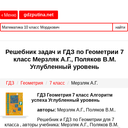
gdzputina.net
‹
Меню
найти
Решебник задач и ГДЗ по Геометрии 7
класс Мерзляк А.Г., Поляков В.М.
Углубленный уровень
ГДЗ
Геометрия
7 класс
Мерзляк А.Г.
ГДЗ Геометрия 7 класс Алгоритм
успеха Углубленный уровень
авторы:
Мерзляк А.Г., Поляков В.М..
Решебник и ГДЗ по Геометрии для 7
класса , авторы учебника: Мерзляк А.Г., Поляков В.М.