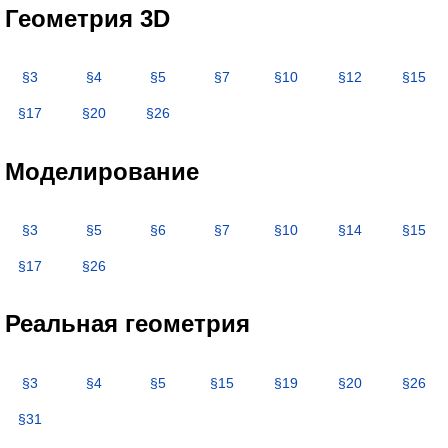
Геометрия 3D
§3
§4
§5
§7
§10
§12
§15
§17
§20
§26
Моделирование
§3
§5
§6
§7
§10
§14
§15
§17
§26
Реальная геометрия
§3
§4
§5
§15
§19
§20
§26
§31