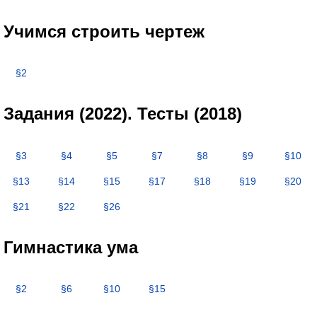
Учимся строить чертеж
§2
Задания (2022). Тесты (2018)
§3
§4
§5
§7
§8
§9
§10
§13
§14
§15
§17
§18
§19
§20
§21
§22
§26
Гимнастика ума
§2
§6
§10
§15