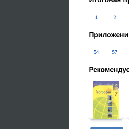
1
2
Приложени
54
57
Рекоменду