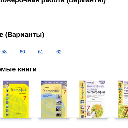
е (Варианты)
58
60
61
62
емые книги