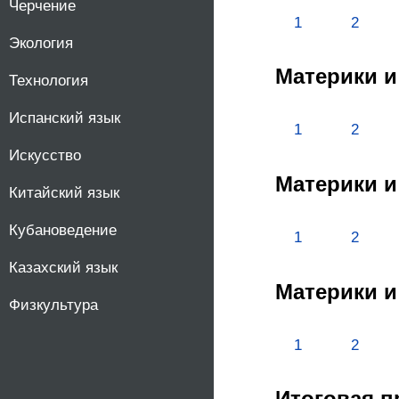
Черчение
1
2
Экология
Материки и
Технология
Испанский язык
1
2
Искусство
Материки и
Китайский язык
Кубановедение
1
2
Казахский язык
Материки и
Физкультура
1
2
Итоговая п