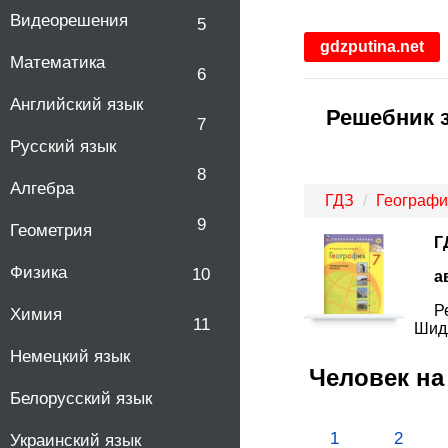
Видеорешения
5
gdzputina.net
Математика
6
Английский язык
Решебник з
7
Русский язык
8
Алгебра
ГДЗ
Географи
9
Геометрия
Г
Физика
10
а
Р
Химия
11
Шидл
Немецкий язык
Человек на
Белорусский язык
1
2
Украинский язык