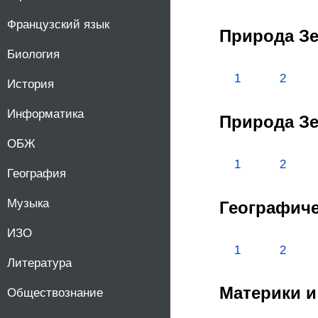
Французский язык
Природа Зе
Биология
1
2
История
Информатика
Природа Зе
ОБЖ
1
2
География
Музыка
Географиче
ИЗО
1
2
Литература
Материки и
Обществознание