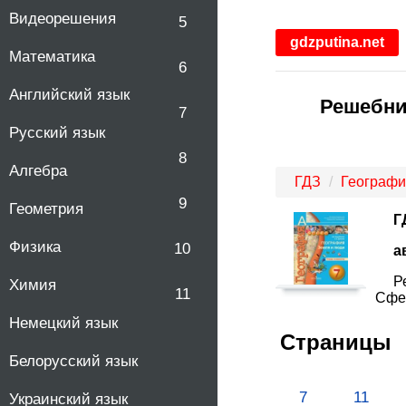
Видеорешения
5
gdzputina.net
Математика
6
Английский язык
Решебник
7
Русский язык
8
Алгебра
ГДЗ
Географи
9
Геометрия
Г
Физика
10
а
Р
Химия
11
Сфер
Немецкий язык
Страницы
Белорусский язык
7
11
Украинский язык