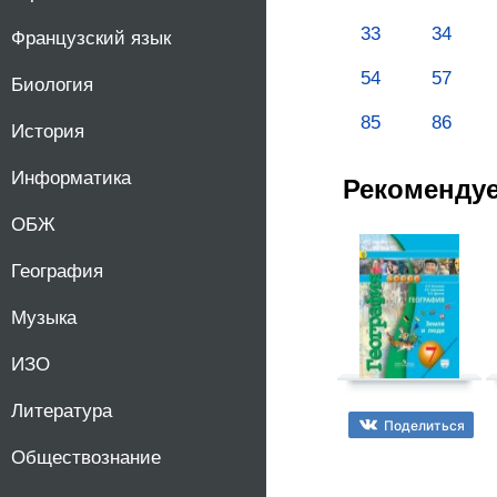
33
34
Французский язык
54
57
Биология
85
86
История
Информатика
Рекоменду
ОБЖ
География
Музыка
ИЗО
Литература
Поделиться
Обществознание