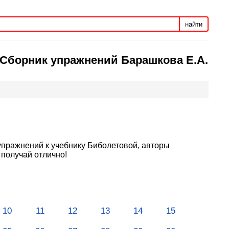
найти
с Сборник упражнений Барашкова Е.А.
упражнений к учебнику Биболетовой, авторы
 получай отлично!
10
11
12
13
14
15