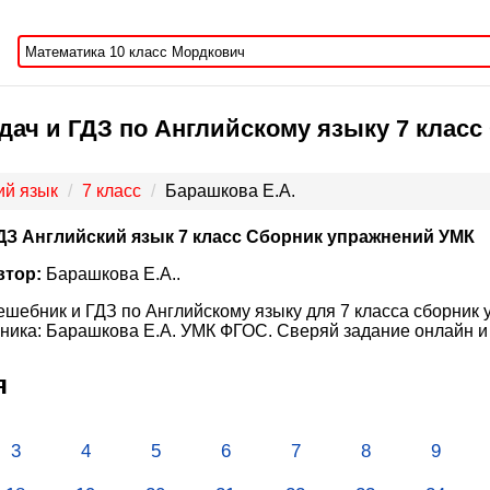
дач и ГДЗ по Английскому языку 7 клас
ий язык
7 класс
Барашкова Е.А.
ДЗ Английский язык 7 класс Сборник упражнений УМК
втор:
Барашкова Е.А..
ешебник и ГДЗ по Английскому языку для 7 класса сборник 
ника: Барашкова Е.А. УМК ФГОС. Сверяй задание онлайн и
я
3
4
5
6
7
8
9