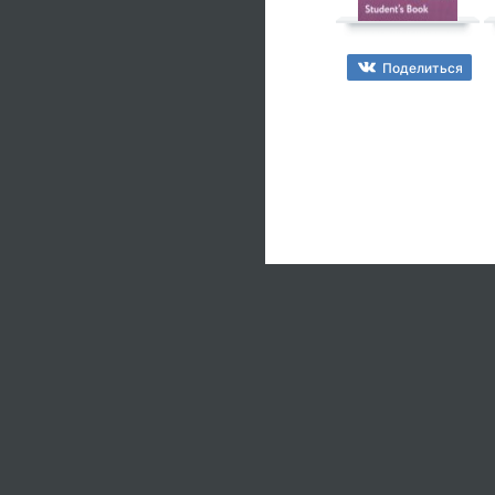
Поделиться
© gdzputina.ne