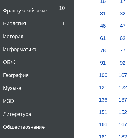
16
17
10
Французский язык
31
32
Биология
11
46
47
История
61
62
Информатика
76
77
ОБЖ
91
92
106
107
География
121
122
Музыка
136
137
ИЗО
151
152
Литература
166
167
Обществознание
181
182