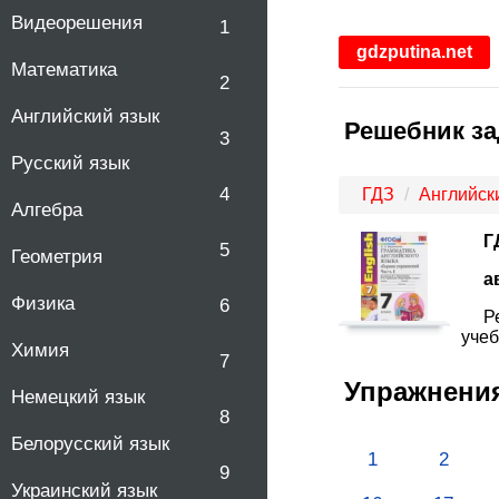
Видеорешения
1
gdzputina.net
Математика
2
Английский язык
Решебник за
3
Русский язык
4
ГДЗ
Английск
Алгебра
Г
5
Геометрия
а
Физика
6
Р
учеб
Химия
7
Упражнени
Немецкий язык
8
Белорусский язык
1
2
9
Украинский язык