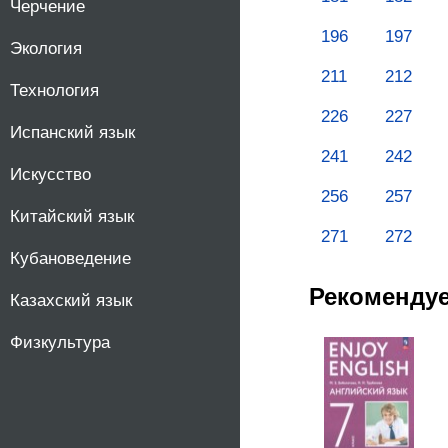
Черчение
196
197
Экология
211
212
Технология
226
227
Испанский язык
241
242
Искусство
256
257
Китайский язык
271
272
Кубановедение
Рекоменду
Казахский язык
Физкультура