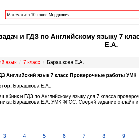
задач и ГДЗ по Английскому языку 7 кл
Е.А.
ий язык
7 класс
Барашкова Е.А.
ДЗ Английский язык 7 класс Проверочные работы УМК
втор:
Барашкова Е.А..
ешебник и ГДЗ по Английскому языку для 7 класса проверо
ника: Барашкова Е.А. УМК ФГОС. Сверяй задание онлайн и
3
4
5
6
7
8
9