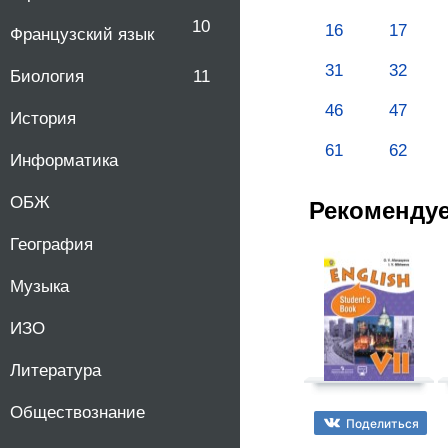
10
16
17
Французский язык
31
32
Биология
11
46
47
История
61
62
Информатика
ОБЖ
Рекоменду
География
Музыка
ИЗО
Литература
Обществознание
Поделиться