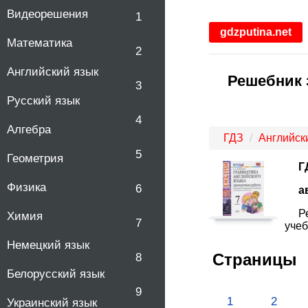
Видеорешения
1
gdzputina.net
Математика
2
Английский язык
Решебник 
3
Русский язык
4
Алгебра
ГДЗ
Английск
5
Геометрия
Г
Физика
6
а
Р
Химия
7
учеб
Немецкий язык
Страницы
8
Белорусский язык
9
1
2
Украинский язык