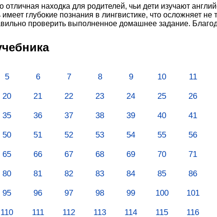
о отличная находка для родителей, чьи дети изучают англий
имеет глубокие познания в лингвистике, что осложняет не 
вильно проверить выполненное домашнее задание. Благода
учебника
5
6
7
8
9
10
11
20
21
22
23
24
25
26
35
36
37
38
39
40
41
50
51
52
53
54
55
56
65
66
67
68
69
70
71
80
81
82
83
84
85
86
95
96
97
98
99
100
101
110
111
112
113
114
115
116