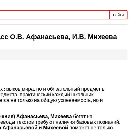
найти
сс О.В. Афанасьева, И.В. Михеева
х языков мира, но и обязательный предмет в
редмета, практический каждый школьник
ся не только на общую успеваемость, но и
учения) Афанасьева, Михеева
богат на
еводы текстов требуют наличия базовых познаний,
са Афанасьевой и Михеевой
поможет не только