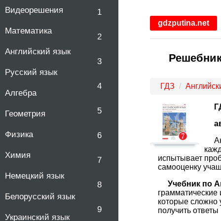
Видеорешения
1
gdzputina.net
Математика
2
Английский язык
Решебник 
3
Русский язык
4
ГДЗ
Английск
Алгебра
Г
5
Геометрия
а
Физика
6
А
кажд
Химия
испытывает проб
7
самооценку учащ
Немецкий язык
Учебник по А
8
грамматические 
Белорусский язык
которые сложно 
9
получить ответы
Украинский язык