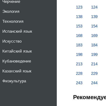
Черчение
123
124
Экология
138
139
Технология
153
154
Испанский язык
168
169
Искусство
183
184
Китайский язык
198
199
Кубановедение
213
214
Казахский язык
228
229
Физкультура
243
244
Рекоменду