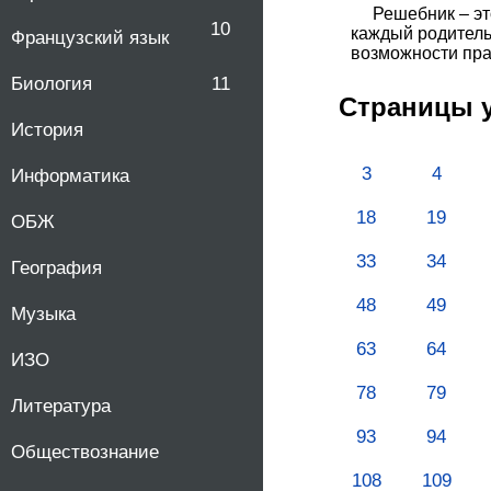
Решебник – эт
10
каждый родитель 
Французский язык
возможности пра
Биология
11
Страницы 
История
3
4
Информатика
18
19
ОБЖ
33
34
География
48
49
Музыка
63
64
ИЗО
78
79
Литература
93
94
Обществознание
108
109