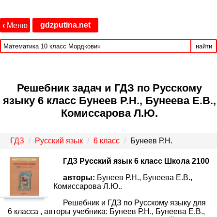
gdzputina.net
‹
Меню
найти
Решебник задач и ГДЗ по Русскому
языку 6 класс Бунеев Р.Н., Бунеева Е.В.,
Комиссарова Л.Ю.
ГДЗ
Русский язык
6 класс
Бунеев Р.Н.
ГДЗ Русский язык 6 класс Школа 2100
авторы:
Бунеев Р.Н., Бунеева Е.В.,
Комиссарова Л.Ю..
Решебник и ГДЗ по Русскому языку для
6 класса , авторы учебника: Бунеев Р.Н., Бунеева Е.В.,