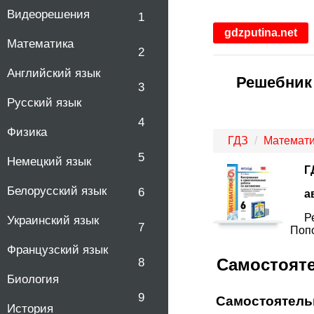
Видеорешения
1
gdzputina.net
Математика
2
Английский язык
Решебник 
3
Русский язык
4
Физика
ГДЗ
Математи
5
Немецкий язык
Г
Белорусский язык
6
а
Р
Украинский язык
7
Попо
Французский язык
Самостоят
8
Биология
9
Самостоятель
История