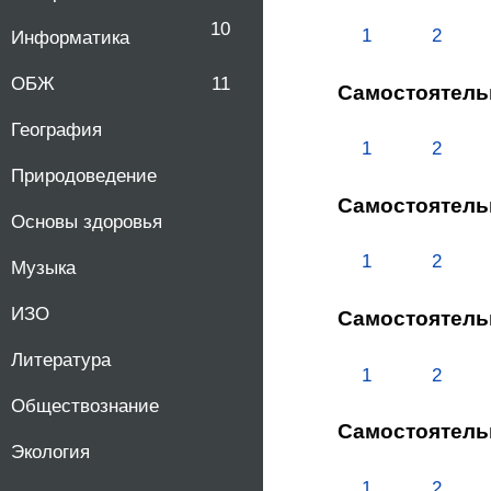
10
1
2
Информатика
ОБЖ
11
Самостоятель
География
1
2
Природоведение
Самостоятель
Основы здоровья
1
2
Музыка
ИЗО
Самостоятель
Литература
1
2
Обществознание
Самостоятель
Экология
1
2