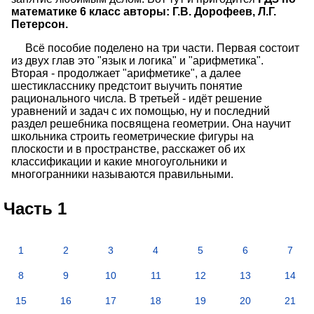
математике 6 класс авторы: Г.В. Дорофеев, Л.Г.
Петерсон.
Всё пособие поделено на три части. Первая состоит
из двух глав это "язык и логика" и "арифметика".
Вторая - продолжает "арифметикe", а далее
шестикласснику предстоит выучить понятие
рационального числа. В третьей - идёт решение
уравнений и задач с их помощью, ну и последний
раздел решебника посвящена геометрии. Она научит
школьника строить геометрические фигуры на
плоскости и в пространстве, расскажет об их
классификации и какие многоугольники и
многогранники называются правильными.
Часть 1
1
2
3
4
5
6
7
8
9
10
11
12
13
14
15
16
17
18
19
20
21