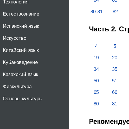
64
65
Технология
80-81
82
Естествознание
Испанский язык
Часть 2. С
Искусство
4
5
Китайский язык
19
20
Кубановедение
34
35
Казахский язык
50
51
Физкультура
65
66
Основы культуры
80
81
Рекоменду