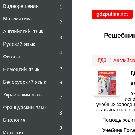
Видеорешения
1
gdzputina.net
Математика
2
Английский язык
Решебник
3
Русский язык
4
Физика
ГДЗ
Английск
5
Немецкий язык
Г
Белорусский язык
6
а
У
Украинский язык
7
испо
учебных заведен
Французский язык
сталкиваются с 
8
Биология
Помощь родит
9
Учебник Forwa
История