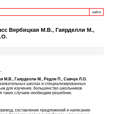
найти
сс Вербицкая М.В., Гаярделли М.,
.О.
.
М.В., Гаярделли М., Редли П., Савчук Л.О.
разовательных школах и специализированных
ным для изучения, большинство школьников
 таких случаев необходим решебник.
перевод, составление предложений и написание