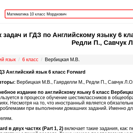
 задач и ГДЗ по Английскому языку 6 кла
Редли П., Савчук Л
ий язык
6 класс
Вербицкая М.В.
ДЗ Английский язык 6 класс Forward
вторы:
Вербицкая М.В., Гаярделли М., Редли П., Савчук Л.О.
чебное издание по английскому языку 6 класс Вербицкая 
льзуется в процессе обучение шестиклассников в общеоб
иях. Несмотря на то, что иностранный является обязатель
проблемами при выполнении домашних заданий. Именно для
елям.
rd в двух частях (Part 1, 2)
включает такие задания, как: 