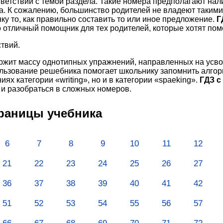
тветствии с темой раздела. Такие номера предполагают нал
а. К сожалению, большинство родителей не владеют таким
ку то, как правильно составить то или иное предложение.
Г
о отличный помощник для тех родителей, которые хотят пом
твий.
ржит массу однотипных упражнений, направленных на усво
льзование решебника помогает школьнику запомнить алгор
ниях категории «writing», но и в категории «spaeking».
ГДЗ с
 и разобраться в сложных номеров.
траницы учебника
6
7
8
9
10
11
12
21
22
23
24
25
26
27
36
37
38
39
40
41
42
51
52
53
54
55
56
57