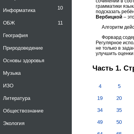
сочинений в соо
грамматики язык
10
Информатика
подсказать ребён
Вербицкой
– эт
ОБЖ
11
Алгоритм дейс
География
Форвард соде
Регулярное испо
Природоведение
не только в зада
улучшить оценки
Основы здоровья
Часть 1. С
Музыка
ИЗО
4
5
19
20
Литература
34
35
Обществознание
49
50
Экология