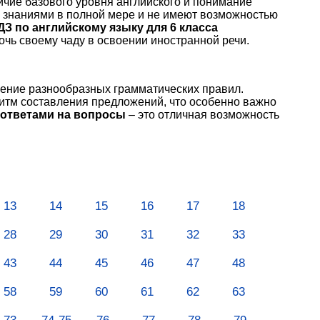
ичие базового уровня английского и понимание
и знаниями в полной мере и не имеют возможностью
ДЗ по английскому языку для 6 класса
очь своему чаду в освоении иностранной речи.
ение разнообразных грамматических правил.
итм составления предложений, что особенно важно
 ответами на вопросы
– это отличная возможность
13
14
15
16
17
18
28
29
30
31
32
33
43
44
45
46
47
48
58
59
60
61
62
63