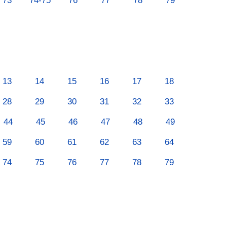
73
74-75
76
77
78
79
13
14
15
16
17
18
28
29
30
31
32
33
44
45
46
47
48
49
59
60
61
62
63
64
74
75
76
77
78
79