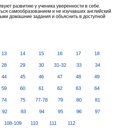
вуют развитию у ученика уверенности в себе.
ться самообразованием и не изучавших английский
тьми домашние задания и объяснить в доступной
13
14
15
16
17
18
28
29
30
31-32
33
34
44
45
46
47
48
49
59
60
61
62
63
64
74
75
77-78
79
80
81
92
93
94
95
96
97
108-109
110
111
112