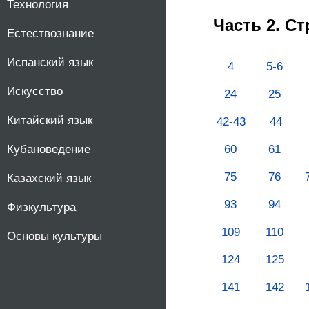
Технология
Часть 2. С
Естествознание
Испанский язык
4
5-6
Искусство
24
25
Китайский язык
42-43
44
Кубановедение
60
61
75
76
Казахский язык
93
94
Физкультура
109
110
Основы культуры
124
125
141
142