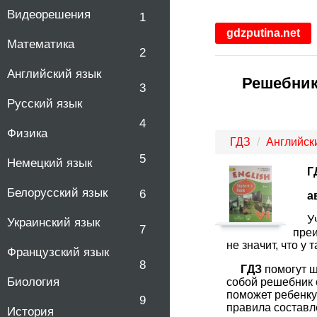
Видеорешения
1
gdzputina.net
Математика
2
Английский язык
Решебник 
3
Русский язык
4
Физика
ГДЗ
Английск
5
Немецкий язык
Г
Белорусский язык
6
а
У
Украинский язык
7
преи
не значит, что у
Французский язык
8
ГДЗ
помогут ш
Биология
собой решебник 
поможет ребенку 
9
правила составле
История