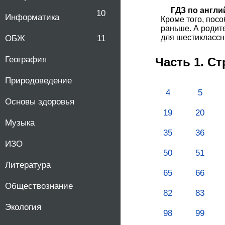
ГДЗ по англи
10
Информатика
Кроме того, пос
раньше. А родит
для шестикласс
ОБЖ
11
География
Часть 1. С
Природоведение
4
5
Основы здоровья
19
20
Музыка
35
36
ИЗО
50
51
Литература
65
66
Обществознание
82
83
Экология
98
99