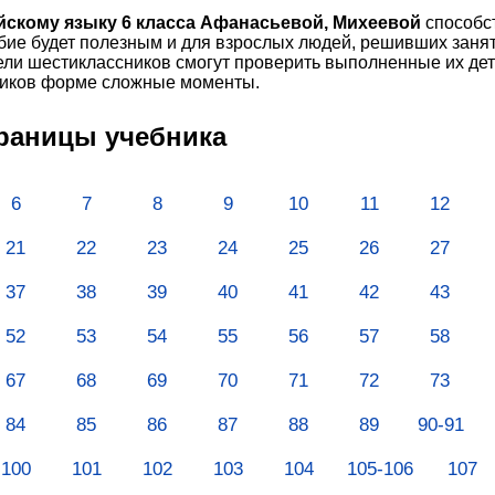
йскому языку 6 класса Афанасьевой, Михеевой
способст
обие будет полезным и для взрослых людей, решивших заня
ели шестиклассников смогут проверить выполненные их де
ников форме сложные моменты.
траницы учебника
6
7
8
9
10
11
12
21
22
23
24
25
26
27
37
38
39
40
41
42
43
52
53
54
55
56
57
58
67
68
69
70
71
72
73
84
85
86
87
88
89
90-91
100
101
102
103
104
105-106
107