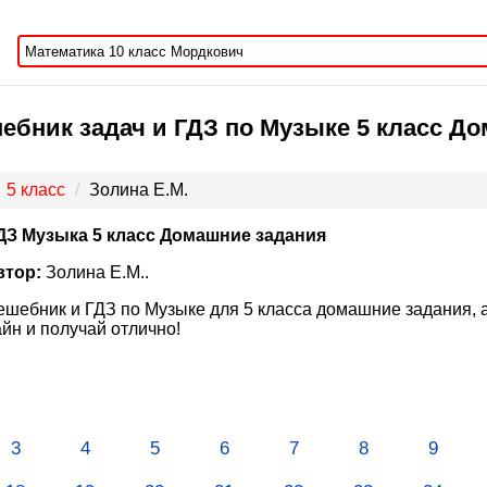
ебник задач и ГДЗ по Музыке 5 класс До
5 класс
Золина Е.М.
ДЗ Музыка 5 класс Домашние задания
втор:
Золина Е.М..
ешебник и ГДЗ по Музыке для 5 класса домашние задания, а
йн и получай отлично!
3
4
5
6
7
8
9