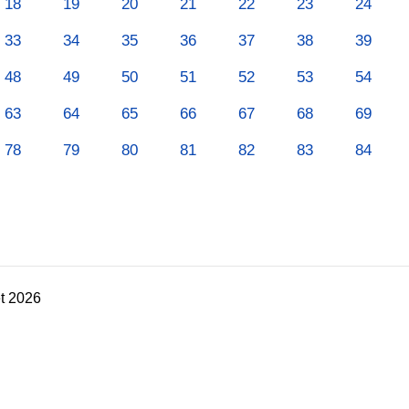
18
19
20
21
22
23
24
33
34
35
36
37
38
39
48
49
50
51
52
53
54
63
64
65
66
67
68
69
78
79
80
81
82
83
84
t 2026