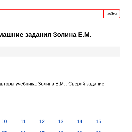
найти
машние задания Золина Е.М.
вторы учебника: Золина Е.М. . Сверяй задание
10
11
12
13
14
15