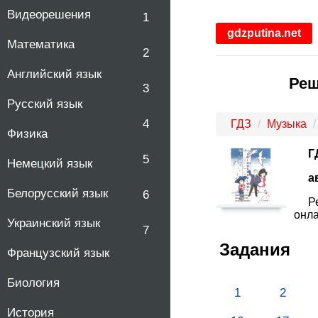
Видеорешения
1
gdzputina.net
Математика
2
Английский язык
Реш
3
Русский язык
4
ГДЗ
Музыка
Физика
Г
5
Немецкий язык
а
Белорусский язык
6
Р
онла
Украинский язык
7
Задания
Французский язык
Биология
1
2
История