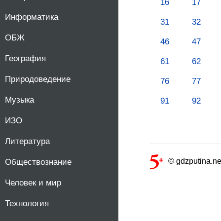
16
17
Информатика
31
32
ОБЖ
46
47
География
61
62
Природоведение
76
77
Музыка
91
92
ИЗО
Литература
© gdzputina.ne
Обществознание
Человек и мир
Технология