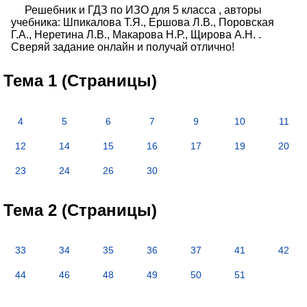
Решебник и ГДЗ по ИЗО для 5 класса , авторы
учебника: Шпикалова Т.Я., Ершова Л.В., Поровская
Г.А., Неретина Л.В., Макарова Н.Р., Щирова А.Н. .
Сверяй задание онлайн и получай отлично!
Тема 1 (Страницы)
4
5
6
7
9
10
11
12
14
15
16
17
19
20
23
24
26
30
Тема 2 (Страницы)
33
34
35
36
37
41
42
44
46
48
49
50
51