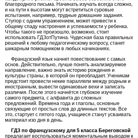
благородного письма. Начинать изучать всегда сложно,
и на пути к высотам могут встретиться суровые
испытания, например, трудные домашние задания.
Ступор с одним упражнением, может привести к
общему спаду настроения и успеваемости у ребенка.
Чтобы такого не произошло, возможно, стоит
использовать ГДЗотПутина. Чудесная база правильных
решений к любому педагогическому вопросу, станет
шикарным помощником в любых начинаниях.
Французский язык начнет повествование с самых
основ. Действительно, лучше понять анализируемое
направление, важно знать историю рождения и
культуры страны, в которой он преобладает. Ученикам
предстоит провести некие параллели между родным и
иностранным, вывести одинаковые вехи и записать
различия. После этого начнётся глубокое изучение
самого предмета, с алфавита до сложных
предложений. Времена года и глаголы, основные
связующие от простых слов до длинных текстов. Все
это, стартует с пятого года, учащиеся станут усваивать
материал изо дня в день.
ГДЗ по французскому для 5 класса Береговской
предлагает воспользоваться моментальным выводом к