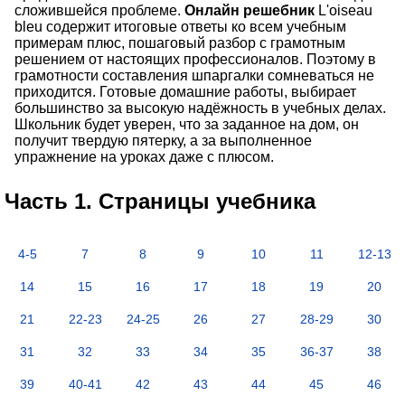
сложившейся проблеме.
Онлайн решебник
L'oiseau
bleu содержит итоговые ответы ко всем учебным
примерам плюс, пошаговый разбор с грамотным
решением от настоящих профессионалов. Поэтому в
грамотности составления шпаргалки сомневаться не
приходится. Готовые домашние работы, выбирает
большинство за высокую надёжность в учебных делах.
Школьник будет уверен, что за заданное на дом, он
получит твердую пятерку, а за выполненное
упражнение на уроках даже с плюсом.
Часть 1. Страницы учебника
4-5
7
8
9
10
11
12-13
14
15
16
17
18
19
20
21
22-23
24-25
26
27
28-29
30
31
32
33
34
35
36-37
38
39
40-41
42
43
44
45
46