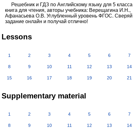
Решебник и ГДЗ по Английскому языку для 5 класса
книга для чтения, авторы учебника: Верещагина И.Н.,
Афанасьева О.В. Углубленный уровень ФГОС. Сверяй
задание онлайн и получай отлично!
Lessons
1
2
3
4
5
6
7
8
9
10
11
12
13
14
15
16
17
18
19
20
21
Supplementary material
1
2
3
4
5
6
7
8
9
10
11
12
13
14