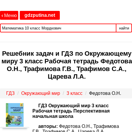
gdzputina.net
‹
Меню
найти
Решебник задач и ГДЗ по Окружающему
миру 3 класс Рабочая тетрадь Федотова
О.Н., Трафимова Г.В., Трафимов С.А.,
Царева Л.А.
ГДЗ
Окружающий мир
3 класс
Федотова О.Н.
ГДЗ Окружающий мир 3 класс
Рабочая тетрадь Перспективная
начальная школа
авторы:
Федотова О.Н., Трафимова
Г.В., Трафимов С.А., Царева Л.А..