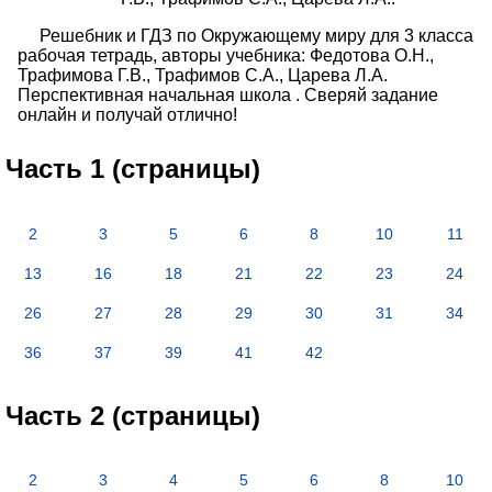
Решебник и ГДЗ по Окружающему миру для 3 класса
рабочая тетрадь, авторы учебника: Федотова О.Н.,
Трафимова Г.В., Трафимов С.А., Царева Л.А.
Перспективная начальная школа . Сверяй задание
онлайн и получай отлично!
Часть 1 (страницы)
2
3
5
6
8
10
11
13
16
18
21
22
23
24
26
27
28
29
30
31
34
36
37
39
41
42
Часть 2 (страницы)
2
3
4
5
6
8
10