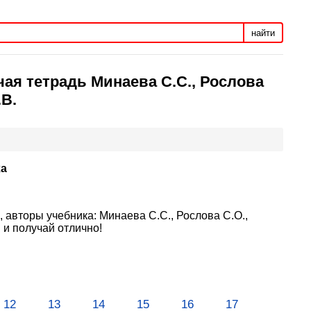
найти
чая тетрадь Минаева С.С., Рослова
.В.
ха
 авторы учебника: Минаева С.С., Рослова С.О.,
и получай отлично!
12
13
14
15
16
17