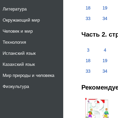
10
18
19
Литература
33
34
Окружающий мир
11
Человек и мир
Часть 2. с
Технология
3
4
Испанский язык
18
19
Казахский язык
33
34
Мир природы и человека
Рекоменду
Физкультура