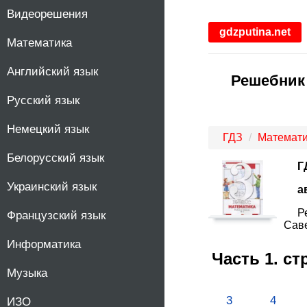
Видеорешения
1
gdzputina.net
Математика
2
Английский язык
Решебник 
3
Русский язык
4
Немецкий язык
ГДЗ
Математи
5
Белорусский язык
Г
Украинский язык
6
а
Р
Французский язык
7
Саве
Информатика
Часть 1. с
8
Музыка
9
3
4
ИЗО