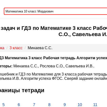
задач и ГДЗ по Математике 3 класс Рабо
С.О., Савельева И
ка
3 класс
Минаева С.С.
ДЗ Математика 3 класс Рабочая тетрадь Алгоритм успе
вторы:
Минаева С.С., Рослова С.О., Савельева И.В..
ешебник и ГДЗ по Математике для 3 класса рабочая тетрадь,
льева И.В. Алгоритм успеха ФГОС. Сверяй задание онлайн 
траницы тетради
5
6
7
8
9
10
11