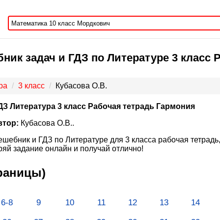
ник задач и ГДЗ по Литературе 3 класс 
ра
3 класс
Кубасова О.В.
ДЗ Литература 3 класс Рабочая тетрадь Гармония
втор:
Кубасова О.В..
ешебник и ГДЗ по Литературе для 3 класса рабочая тетрадь
яй задание онлайн и получай отлично!
траницы)
6-8
9
10
11
12
13
14