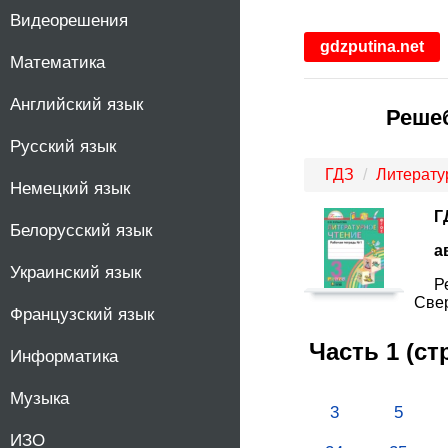
Видеорешения
1
gdzputina.net
Математика
2
Английский язык
Решеб
3
Русский язык
4
ГДЗ
Литерату
Немецкий язык
Г
5
Белорусский язык
а
Украинский язык
6
Р
Свер
Французский язык
7
Часть 1 (с
Информатика
8
Музыка
3
5
9
ИЗО