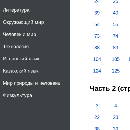
24
25
10
Литература
39
40
Окружающий мир
11
54
55
Человек и мир
73
74
Технология
88
89
Испанский язык
104
105
124
125
Казахский язык
Мир природы и человека
Часть 2 (с
Физкультура
3
4
22
23
38
39