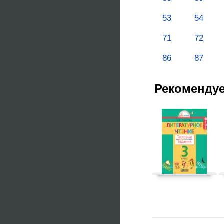
53
54
71
72
86
87
Рекоменду