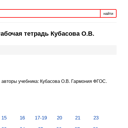
найти
Рабочая тетрадь Кубасова О.В.
, авторы учебника: Кубасова О.В. Гармония ФГОС.
15
16
17-19
20
21
23