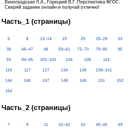
Виноградская Л.А., Горецкий В.Г. Перспектива ФГОС.
Сверяй задание онлайн и получай отлично!
Часть_1 (страницы)
5
8
13–14
19
25
28–29
33
38
46–47
48
59–61
72–73
79–80
85
93
94–95
101–102
104
106
114
116
117
127
134
138
139–141
144
146
147
148
149
151
152
154
Часть_2 (страницы)
7
9
11
41–42
43
45–46
49