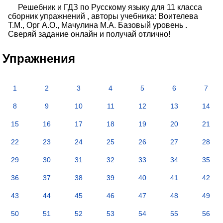
Решебник и ГДЗ по Русскому языку для 11 класса
сборник упражнений , авторы учебника: Воителева
Т.М., Орг А.О., Мачулина М.А. Базовый уровень .
Сверяй задание онлайн и получай отлично!
Упражнения
1
2
3
4
5
6
7
8
9
10
11
12
13
14
15
16
17
18
19
20
21
22
23
24
25
26
27
28
29
30
31
32
33
34
35
36
37
38
39
40
41
42
43
44
45
46
47
48
49
50
51
52
53
54
55
56