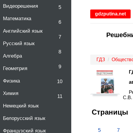
Видеорешения
5
gdzputina.net
Математика
6
Английский язык
Решебни
7
Русский язык
8
Алгебра
ГДЗ
Обществ
9
Геометрия
Г
Физика
10
а
Р
Химия
11
С.В.
Немецкий язык
Страницы
Белорусский язык
5
7
Французский язык