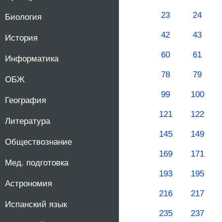
23
24
Биология
42
43
История
60
61
Информатика
78
79
ОБЖ
99
100
География
121
122
Литература
145
149
Обществознание
169
171
Мед. подготовка
193
195
Астрономия
216
217
Испанский язык
235
237