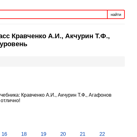
найти
с Кравченко А.И., Акчурин Т.Ф.,
 уровень
ебника: Кравченко А.И., Акчурин Т.Ф., Агафонов
 отлично!
16
18
19
20
21
22