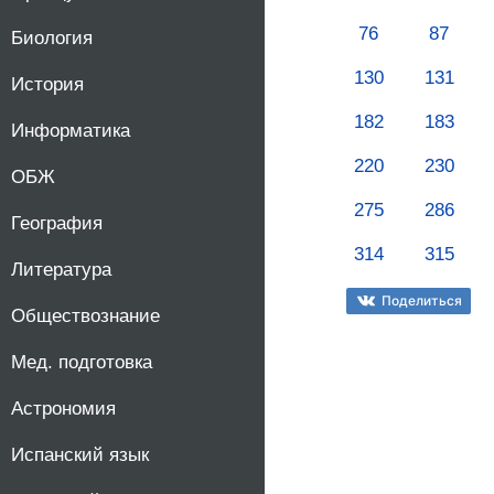
76
87
Биология
130
131
История
182
183
Информатика
220
230
ОБЖ
275
286
География
314
315
Литература
Поделиться
Обществознание
Мед. подготовка
Астрономия
Испанский язык