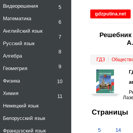
Видеорешения
5
gdzputina.net
Математика
6
Английский язык
Решебник 
7
А
Русский язык
8
Алгебра
ГДЗ
Обществ
9
Геометрия
Г
Физика
10
а
Р
Химия
11
Лазе
Немецкий язык
Страницы
Белорусский язык
5
14
Французский язык