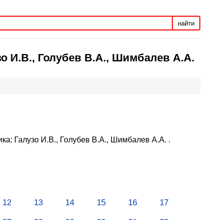
найти
о И.В., Голубев В.А., Шимбалев А.А.
а: Галузо И.В., Голубев В.А., Шимбалев А.А. .
12
13
14
15
16
17