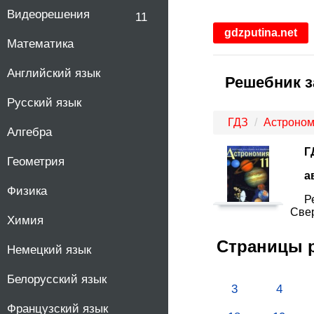
Видеорешения
11
gdzputina.net
Математика
Английский язык
Решебник за
Русский язык
ГДЗ
Астроно
Алгебра
Г
Геометрия
а
Физика
Р
Свер
Химия
Страницы 
Немецкий язык
Белорусский язык
3
4
Французский язык