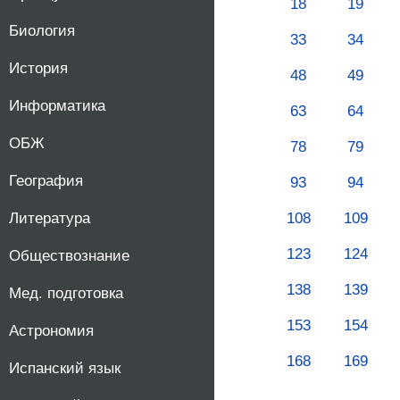
18
19
Биология
33
34
История
48
49
Информатика
63
64
ОБЖ
78
79
География
93
94
108
109
Литература
123
124
Обществознание
138
139
Мед. подготовка
153
154
Астрономия
168
169
Испанский язык