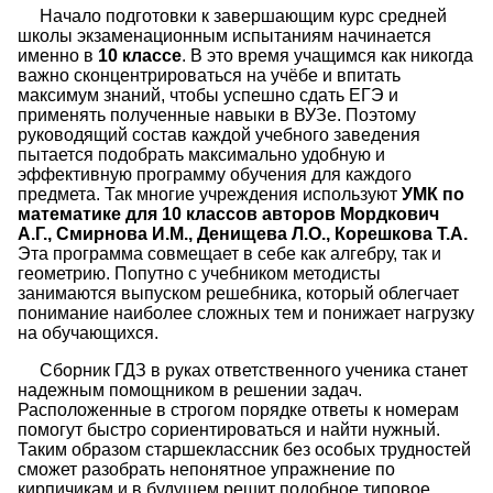
Начало подготовки к завершающим курс средней
школы экзаменационным испытаниям начинается
именно в
10 классе
. В это время учащимся как никогда
важно сконцентрироваться на учёбе и впитать
максимум знаний, чтобы успешно сдать ЕГЭ и
применять полученные навыки в ВУЗе. Поэтому
руководящий состав каждой учебного заведения
пытается подобрать максимально удобную и
эффективную программу обучения для каждого
предмета. Так многие учреждения используют
УМК по
математике для 10 классов авторов Мордкович
А.Г., Смирнова И.М., Денищева Л.О., Корешкова Т.А.
Эта программа совмещает в себе как алгебру, так и
геометрию. Попутно с учебником методисты
занимаются выпуском решебника, который облегчает
понимание наиболее сложных тем и понижает нагрузку
на обучающихся.
Сборник ГДЗ в руках ответственного ученика станет
надежным помощником в решении задач.
Расположенные в строгом порядке ответы к номерам
помогут быстро сориентироваться и найти нужный.
Таким образом старшеклассник без особых трудностей
сможет разобрать непонятное упражнение по
кирпичикам и в будущем решит подобное типовое