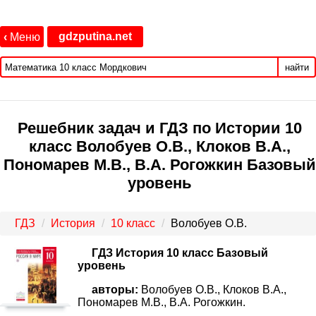
gdzputina.net
‹
Меню
найти
Решебник задач и ГДЗ по Истории 10
класс Волобуев О.В., Клоков В.А.,
Пономарев М.В., В.А. Рогожкин Базовый
уровень
ГДЗ
История
10 класс
Волобуев О.В.
ГДЗ История 10 класс Базовый
уровень
авторы:
Волобуев О.В., Клоков В.А.,
Пономарев М.В., В.А. Рогожкин.