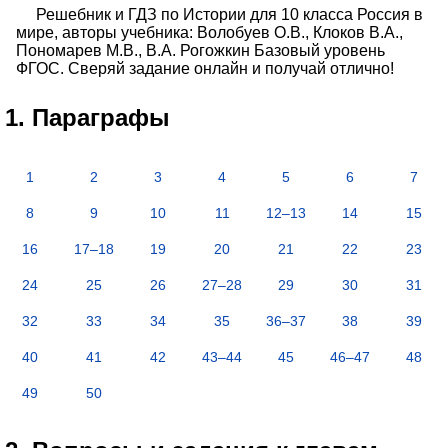
Решебник и ГДЗ по Истории для 10 класса Россия в
мире, авторы учебника: Волобуев О.В., Клоков В.А.,
Пономарев М.В., В.А. Рогожкин Базовый уровень
ФГОС. Сверяй задание онлайн и получай отлично!
1. Параграфы
1
2
3
4
5
6
7
8
9
10
11
12–13
14
15
16
17–18
19
20
21
22
23
24
25
26
27–28
29
30
31
32
33
34
35
36–37
38
39
40
41
42
43–44
45
46–47
48
49
50