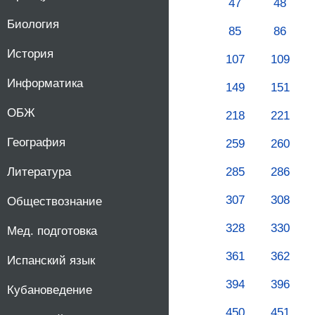
47
48
Биология
85
86
История
107
109
Информатика
149
151
ОБЖ
218
221
География
259
260
285
286
Литература
307
308
Обществознание
328
330
Мед. подготовка
361
362
Испанский язык
394
396
Кубановедение
450
451