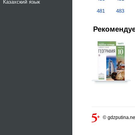
Казахский язык
481
483
Рекоменду
© gdzputina.ne