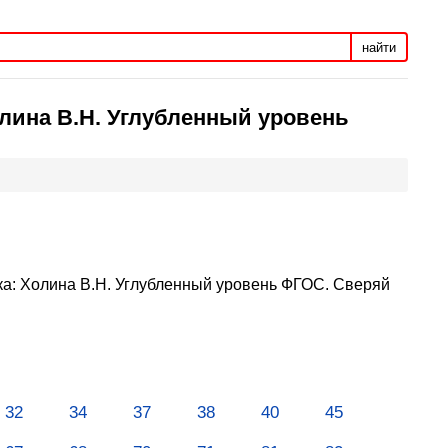
найти
олина В.Н. Углубленный уровень
ика: Холина В.Н. Углубленный уровень ФГОС. Сверяй
32
34
37
38
40
45