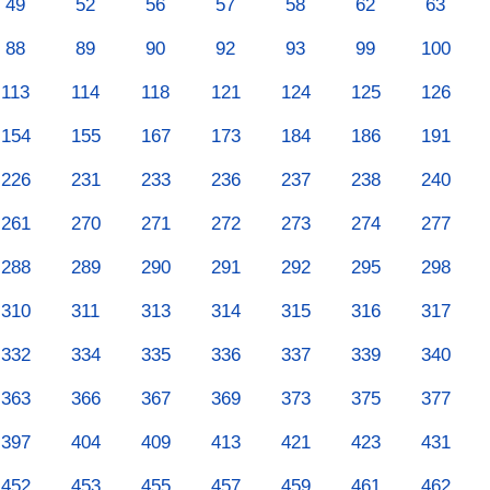
49
52
56
57
58
62
63
88
89
90
92
93
99
100
113
114
118
121
124
125
126
154
155
167
173
184
186
191
226
231
233
236
237
238
240
261
270
271
272
273
274
277
288
289
290
291
292
295
298
310
311
313
314
315
316
317
332
334
335
336
337
339
340
363
366
367
369
373
375
377
397
404
409
413
421
423
431
452
453
455
457
459
461
462