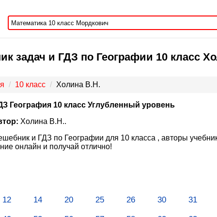
ик задач и ГДЗ по Географии 10 класс Х
я
10 класс
Холина В.Н.
ДЗ География 10 класс Углубленный уровень
втор:
Холина В.Н..
ешебник и ГДЗ по Географии для 10 класса , авторы учебн
ние онлайн и получай отлично!
12
14
20
25
26
30
31