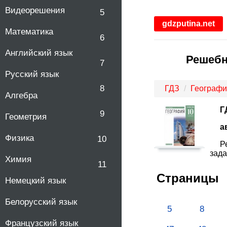
Видеорешения
5
gdzputina.net
Математика
6
Английский язык
Решебн
7
Русский язык
8
ГДЗ
Географи
Алгебра
Г
9
Геометрия
а
Физика
10
Р
зада
Химия
11
Страницы
Немецкий язык
Белорусский язык
5
8
Французский язык