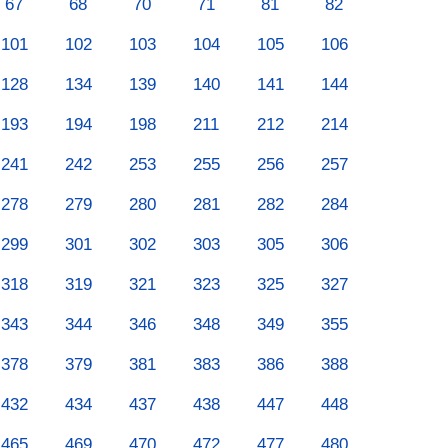
67
68
70
71
81
82
101
102
103
104
105
106
128
134
139
140
141
144
193
194
198
211
212
214
241
242
253
255
256
257
278
279
280
281
282
284
299
301
302
303
305
306
318
319
321
323
325
327
343
344
346
348
349
355
378
379
381
383
386
388
432
434
437
438
447
448
465
469
470
472
477
480