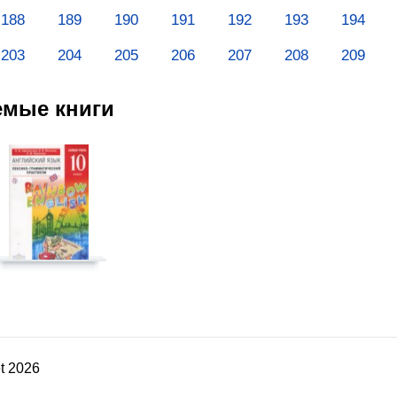
188
189
190
191
192
193
194
203
204
205
206
207
208
209
емые книги
t 2026