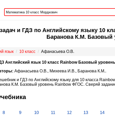
задач и ГДЗ по Английскому языку 10 кла
Баранова К.М. Базовый
ий язык
10 класс
Афанасьева О.В.
ДЗ Английский язык 10 класс Rainbow Базовый уровен
вторы:
Афанасьева О.В., Михеева И.В., Баранова К.М..
ешебник и ГДЗ по Английскому языку для 10 класса Rainbow
нова К.М. Базовый уровень Rainbow ФГОС. Сверяй задание
учебника
8
9
10
11
12
13
14