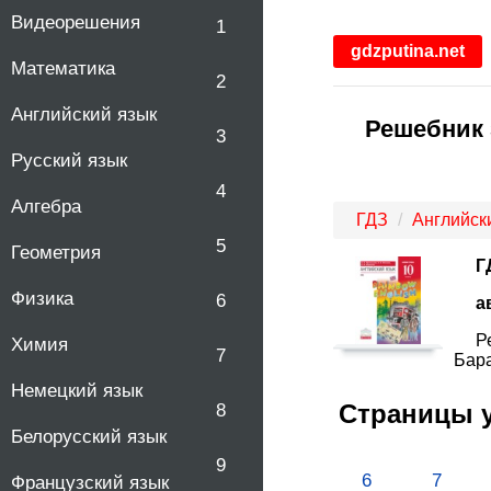
Видеорешения
1
gdzputina.net
Математика
2
Английский язык
Решебник 
3
Русский язык
4
Алгебра
ГДЗ
Английск
5
Геометрия
Г
Физика
6
а
Р
Химия
7
Бара
Немецкий язык
Страницы 
8
Белорусский язык
9
6
7
Французский язык