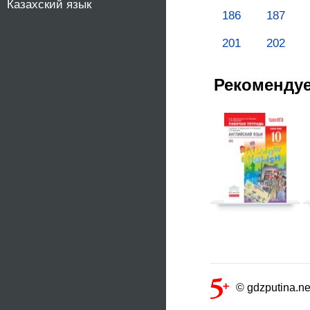
Казахский язык
186
187
201
202
Рекоменду
© gdzputina.ne