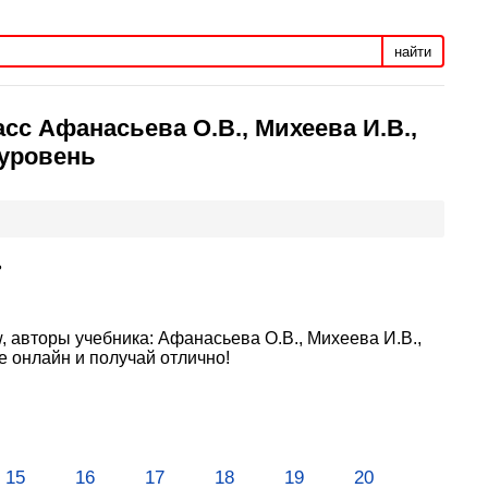
найти
сс Афанасьева О.В., Михеева И.В.,
 уровень
ь
, авторы учебника: Афанасьева О.В., Михеева И.В.,
 онлайн и получай отлично!
15
16
17
18
19
20