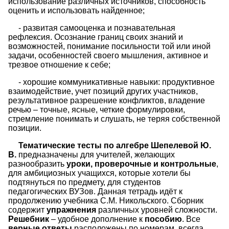
использование различных источников, способность
оценить и использовать найденное;
- развитая самооценка и познавательная
рефлексия. Осознание границ своих знаний и
возможностей, понимание посильности той или иной
задачи, особенностей своего мышления, активное и
трезвое отношение к себе;
- хорошие коммуникативные навыки: продуктивное
взаимодействие, учет позиций других участников,
результативное разрешение конфликтов, владение
речью – точные, ясные, четкие формулировки,
стремление понимать и слушать, не теряя собственной
позиции.
Тематические тесты по алгебре Шепелевой Ю.
В.
предназначены для учителей, желающих
разнообразить
уроки, проверочные и контрольные
,
для амбициозных учащихся, которые хотели бы
подтянуться по предмету, для студентов
педагогических ВУЗов. Данная тетрадь идёт к
продолжению учебника С.М. Никольского. Сборник
содержит
упражнения
различных уровней сложности.
Решебник
– удобное дополнение к
пособию
. Все
верные ответы
расположены по номерам, всегда