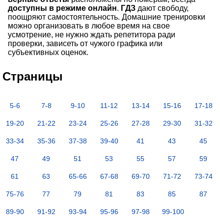
доступны в режиме онлайн
.
ГДЗ
дают свободу,
поощряют самостоятельность. Домашние тренировки
можно организовать в любое время на свое
усмотрение, не нужно ждать репетитора ради
проверки, зависеть от чужого графика или
субъективных оценок.
Страницы
5-6
7-8
9-10
11-12
13-14
15-16
17-18
19-20
21-22
23-24
25-26
27-28
29-30
31-32
33-34
35-36
37-38
39-40
41
43
45
47
49
51
53
55
57
59
61
63
65-66
67-68
69-70
71-72
73-74
75-76
77
79
81
83
85
87
89-90
91-92
93-94
95-96
97-98
99-100