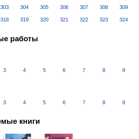
303
304
305
306
307
308
309
318
319
320
321
322
323
324
ые работы
3
4
5
6
7
8
9
3
4
5
6
7
8
9
емые книги