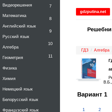
Видеорешения
7
gdzputina.net
Математика
8
Английский язык
Решебник
9
Русский язык
10
Алгебра
ГДЗ
Алгебра
11
Геометрия
Г
Физика
а
Р
Химия
В.Б.
Немецкий язык
Вариант 1
Белорусский язык
1
2
Французский язык