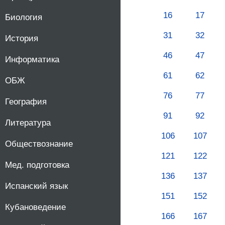
16
17
Биология
31
32
История
46
47
Информатика
61
62
ОБЖ
76
77
География
91
92
Литература
106
107
Обществознание
121
122
Мед. подготовка
136
137
Испанский язык
151
152
Кубановедение
166
167