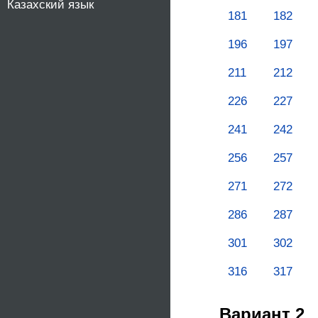
Казахский язык
181
182
196
197
211
212
226
227
241
242
256
257
271
272
286
287
301
302
316
317
Вариант 2