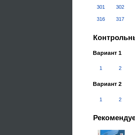
301
302
316
317
Контрольн
Вариант 1
1
2
Вариант 2
1
2
Рекоменду