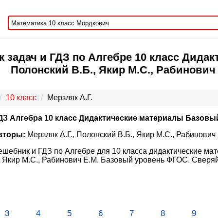
 задач и ГДЗ по Алгебре 10 класс Дидак
Полонский В.Б., Якир М.С., Рабинович
10 класс
Мерзляк А.Г.
ДЗ Алгебра 10 класс Дидактические материалы Базовы
вторы:
Мерзляк А.Г., Полонский В.Б., Якир М.С., Рабинович 
ешебник и ГДЗ по Алгебре для 10 класса дидактические мат
, Якир М.С., Рабинович Е.М. Базовый уровень ФГОС. Сверяй
3
4
5
6
7
8
9