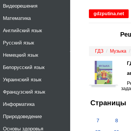
Видеорешения
1
gdzputina.net
Математика
2
Английский язык
Реш
3
Русский язык
4
ГДЗ
Музыка
Немецкий язык
Г
5
Белорусский язык
а
Украинский язык
6
Р
зада
Французский язык
7
Страницы
Информатика
Природоведение
7
8
Основы здоровья