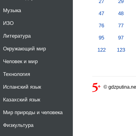
27
29
Музыка
47
48
ИЗО
76
77
Литература
95
97
Окружающий мир
122
123
Человек и мир
Технология
Испанский язык
© gdzputina.ne
Казахский язык
Мир природы и человека
Физкультура