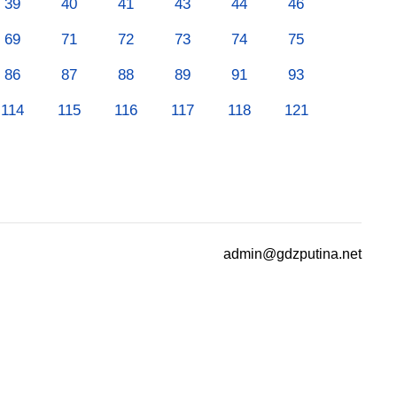
39
40
41
43
44
46
69
71
72
73
74
75
86
87
88
89
91
93
114
115
116
117
118
121
admin@gdzputina.net