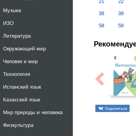
21
22
10
Музыка
38
39
ИЗО
11
58
59
Литература
Рекоменду
Окружающий мир
Человек и мир
Технология
Испанский язык
Казахский язык
Поделиться
Мир природы и человека
Физкультура