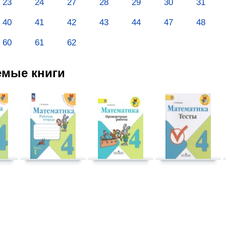
23
24
27
28
29
30
31
40
41
42
43
44
47
48
60
61
62
емые книги