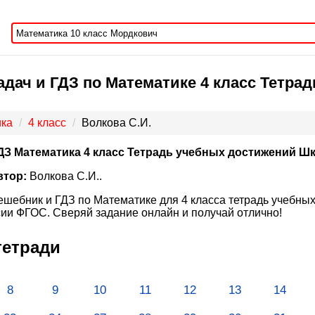
адач и ГДЗ по Математике 4 класс Тетра
ка
4 класс
Волкова С.И.
ДЗ Математика 4 класс Тетрадь учебных достижений Ш
втор:
Волкова С.И..
ешебник и ГДЗ по Математике для 4 класса тетрадь учебных
ии ФГОС. Сверяй задание онлайн и получай отлично!
тетради
8
9
10
11
12
13
14