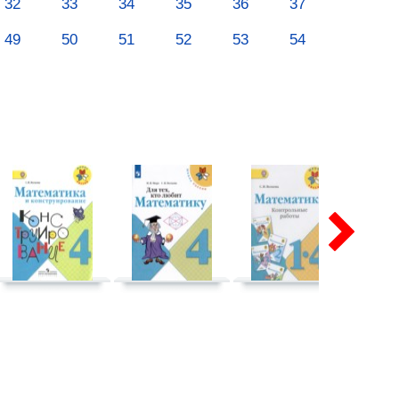
32
33
34
35
36
37
49
50
51
52
53
54