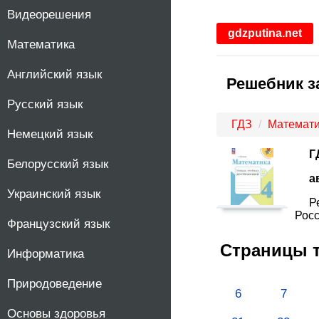
Видеорешения
1
gdzputina.net
Математика
2
Английский язык
Решебник з
3
Русский язык
4
ГДЗ
Математи
Немецкий язык
Г
5
Белорусский язык
а
Украинский язык
6
Р
Росс
Французский язык
7
Страницы 
Информатика
8
Природоведение
6
7
9
Основы здоровья