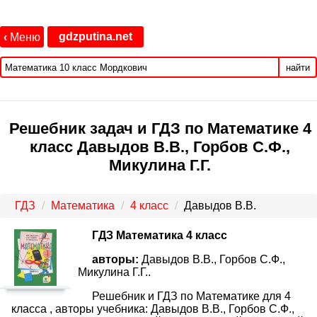
gdzputina.net
‹
Меню
найти
Решебник задач и ГДЗ по Математике 4
класс Давыдов В.В., Горбов С.Ф.,
Микулина Г.Г.
ГДЗ
Математика
4 класс
Давыдов В.В.
ГДЗ Математика 4 класс
авторы:
Давыдов В.В., Горбов С.Ф.,
Микулина Г.Г..
Решебник и ГДЗ по Математике для 4
класса , авторы учебника: Давыдов В.В., Горбов С.Ф.,