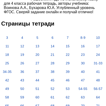
для 4 класса рабочая тетрадь, авторы учебника:
Воинова А.А., Бухарова Ю.А. Углубленный уровень
ФГОС. Сверяй задание онлайн и получай отлично!
Страницы тетради
3
4
5
6
7
8-9
10
11
12
13
14
15
16
17
18
19
20
21
22
23
24
25
26
27
28
29
30
31-33
34-35
36
37
38
39
40
41
42
43
44
45
46
47
48
49
50
51
52
53
54-55
56-57
58
59
60
61
62
63
64
65
66
67
68
69
70
71