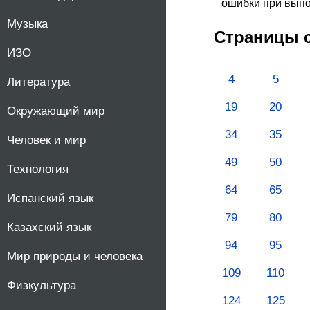
ошибки при вып
10
Музыка
Страницы 
ИЗО
11
4
5
Литература
19
20
Окружающий мир
34
35
Человек и мир
49
50
Технология
64
65
Испанский язык
79
80
Казахский язык
94
95
Мир природы и человека
109
110
Физкультура
124
125