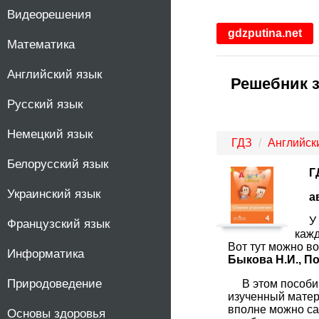
Видеорешения
1
gdzputina.net
Математика
2
Английский язык
Решебник з
3
Русский язык
4
Немецкий язык
ГДЗ
Английск
5
Белорусский язык
Г
Украинский язык
6
а
У
Французский язык
7
кажд
Вот тут можно в
Информатика
Быкова Н.И., П
8
Природоведение
В этом пособи
изученный матер
9
вполне можно са
Основы здоровья