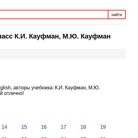
найти
ласс К.И. Кауфман, М.Ю. Кауфман
lish, авторы учебника: К.И. Кауфман, М.Ю.
й отлично!
14
15
16
17
18
19