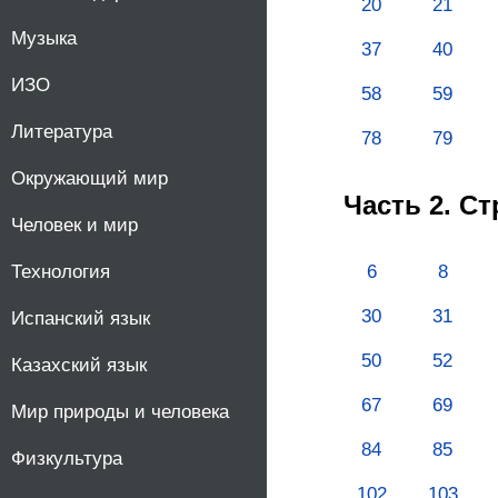
20
21
10
Музыка
37
40
ИЗО
11
58
59
Литература
78
79
Окружающий мир
Часть 2. С
Человек и мир
Технология
6
8
30
31
Испанский язык
50
52
Казахский язык
67
69
Мир природы и человека
84
85
Физкультура
102
103