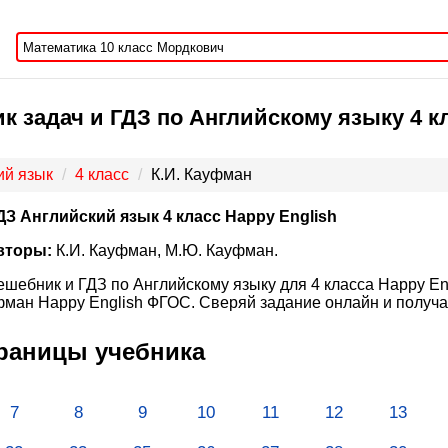
к задач и ГДЗ по Английскому языку 4 к
ий язык
4 класс
К.И. Кауфман
ДЗ Английский язык 4 класс Happy English
вторы:
К.И. Кауфман, М.Ю. Кауфман.
ешебник и ГДЗ по Английскому языку для 4 класса Happy Eng
ман Happy English ФГОС. Сверяй задание онлайн и получа
траницы учебника
7
8
9
10
11
12
13