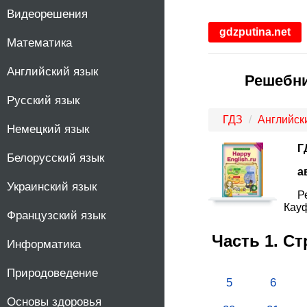
Видеорешения
1
gdzputina.net
Математика
2
Английский язык
Решебни
3
Русский язык
4
ГДЗ
Английск
Немецкий язык
Г
5
Белорусский язык
а
Украинский язык
6
Р
Кауф
Французский язык
7
Часть 1. С
Информатика
8
Природоведение
5
6
9
Основы здоровья