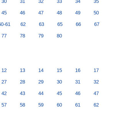
30
31
32
33
34
35
45
46
47
48
49
50
60-61
62
63
65
66
67
77
78
79
80
12
13
14
15
16
17
27
28
29
30
31
32
42
43
44
45
46
47
57
58
59
60
61
62