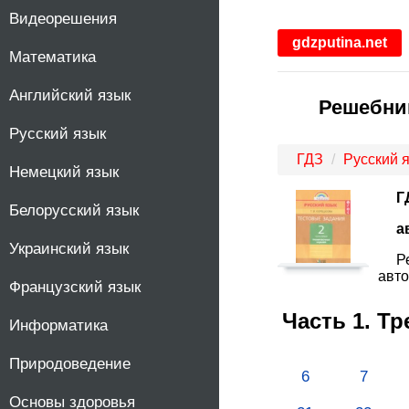
Видеорешения
1
gdzputina.net
Математика
2
Английский язык
Решебник
3
Русский язык
4
ГДЗ
Русский 
Немецкий язык
Г
5
Белорусский язык
а
Украинский язык
6
Р
авто
Французский язык
7
Часть 1. Т
Информатика
8
Природоведение
6
7
9
Основы здоровья