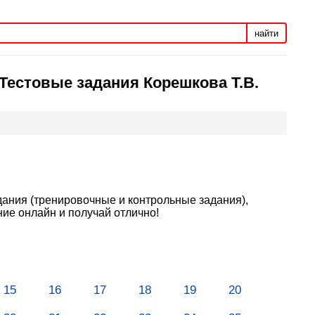
найти
 Тестовые задания Корешкова Т.В.
дания (тренировочные и контрольные задания),
ие онлайн и получай отлично!
15
16
17
18
19
20