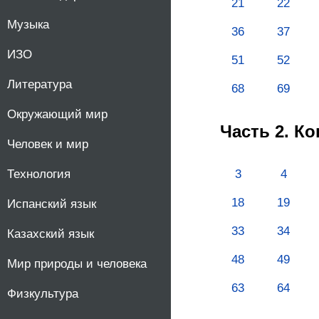
21
22
10
Музыка
36
37
ИЗО
11
51
52
Литература
68
69
Окружающий мир
Часть 2. К
Человек и мир
Технология
3
4
18
19
Испанский язык
33
34
Казахский язык
48
49
Мир природы и человека
63
64
Физкультура