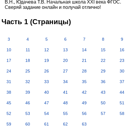
В.Н., Юдачева Т.В. Начальная школа XXI века ФГОС.
Сверяй задание онлайн и получай отлично!
Часть 1 (Страницы)
3
4
5
6
7
8
9
10
11
12
13
14
15
16
17
18
19
20
21
22
23
24
25
26
27
28
29
30
31
32
33
34
35
36
37
38
39
40
41
42
43
44
45
46
47
48
49
50
51
52
53
54
55
56
57
58
59
60
61
62
63