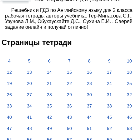
Решебник и ГДЗ по Английскому языку для 2 класса
рабочая тетрадь, авторы учебника: Тер-Минасова С.Г.,
Узунова Л.М., Обукаускайте Д.С., Сухина Е.И. . Сверяй
задание онлайн и получай отлично!
Страницы тетради
4
5
6
7
8
9
10
12
13
14
15
16
17
18
19
20
21
22
23
24
25
26
27
28
29
30
31
32
33
34
35
36
37
38
39
40
41
42
43
44
45
46
47
48
49
50
51
52
53
54
55
56
57
58
59
60