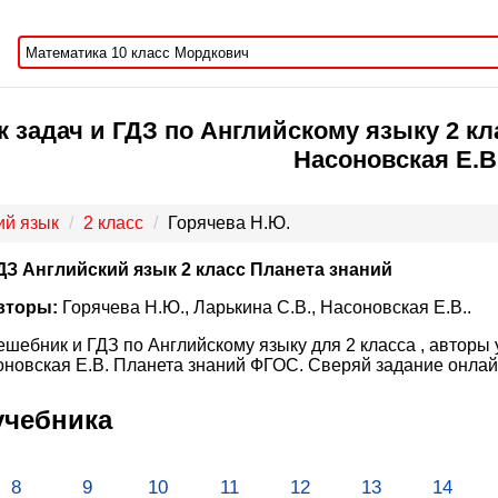
 задач и ГДЗ по Английскому языку 2 кла
Насоновская Е.В
ий язык
2 класс
Горячева Н.Ю.
ДЗ Английский язык 2 класс Планета знаний
вторы:
Горячева Н.Ю., Ларькина С.В., Насоновская Е.В..
ешебник и ГДЗ по Английскому языку для 2 класса , авторы 
новская Е.В. Планета знаний ФГОС. Сверяй задание онлайн
учебника
8
9
10
11
12
13
14