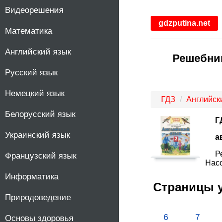
Видеорешения
1
gdzputina.net
Математика
2
Английский язык
Решебник
3
Русский язык
4
Немецкий язык
ГДЗ
Английск
5
Белорусский язык
Г
Украинский язык
6
а
Р
Французский язык
7
Насо
Информатика
Страницы 
8
Природоведение
9
6
7
Основы здоровья