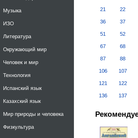
10
21
22
Музыка
36
37
ИЗО
11
51
52
Литература
67
68
Окружающий мир
87
88
Человек и мир
106
107
Технология
121
122
Испанский язык
136
137
Казахский язык
Рекоменду
Мир природы и человека
Физкультура