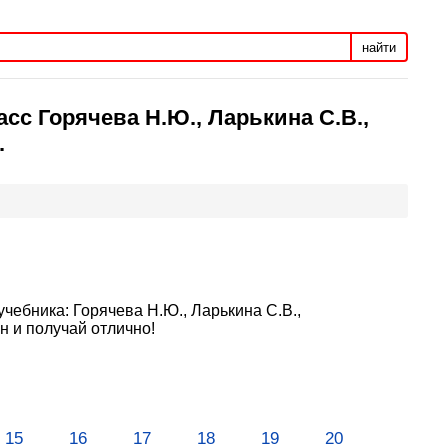
найти
сс Горячева Н.Ю., Ларькина С.В.,
.
учебника: Горячева Н.Ю., Ларькина С.В.,
 и получай отлично!
15
16
17
18
19
20