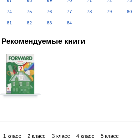
67
68
69
70
71
72
73
74
75
76
77
78
79
80
81
82
83
84
Рекомендуемые книги
1 класс
2 класс
3 класс
4 класс
5 класс