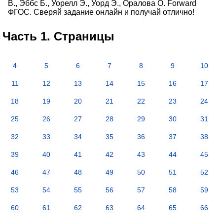
В., Эббс Б., Уорелл Э., Уорд Э., Оралова О. Forward
ФГОС. Сверяй задание онлайн и получай отлично!
Часть 1. Страницы
4
5
6
7
8
9
10
11
12
13
14
15
16
17
18
19
20
21
22
23
24
25
26
27
28
29
30
31
32
33
34
35
36
37
38
39
40
41
42
43
44
45
46
47
48
49
50
51
52
53
54
55
56
57
58
59
60
61
62
63
64
65
66