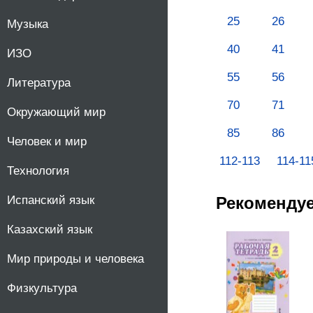
10
25
26
Музыка
40
41
ИЗО
11
55
56
Литература
70
71
Окружающий мир
85
86
Человек и мир
112-113
114-11
Технология
Рекоменду
Испанский язык
Казахский язык
Мир природы и человека
Физкультура